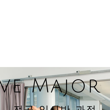
ive Major
전공 입시반 과정